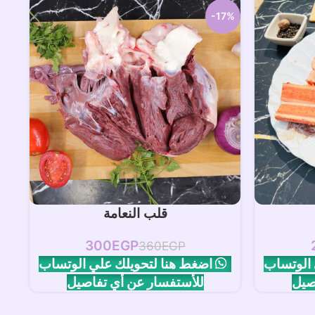
-17%
إضافة إلى السلة
قلب النعامة
300
EGP
360
EGP
 الوتساب
اضغط هنا لتحويلك علي الوتساب
صيل
للأستفسار عن أي تفاصيل