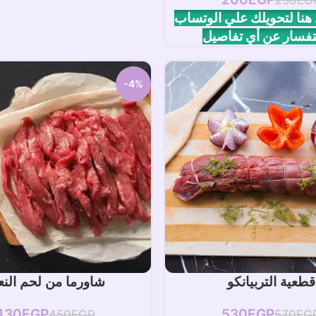
نا لتحويلك علي الوتساب
تفسار عن أي تفاصيل
-4%
افة إلى السلة
إضافة إلى السلة
قطعية التربيانكو
شاورما من لحم النع
430
EGP
530
EGP
450
EGP
570
EG