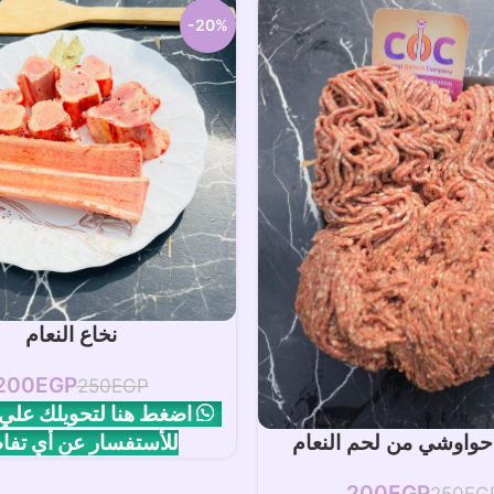
-20%
إضافة إلى السلة
نخاع النعام
200
EGP
250
EGP
اضغط هنا لتحويلك علي
للأستفسار عن أي تفا
افة إلى السلة
واوشي من لحم النعام
200
EGP
250
EG