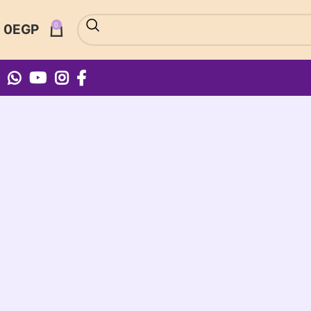
0
0
EGP