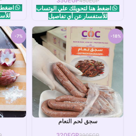
350
EGP
450
EGP
اضغط ه
اضغط هنا لتحويلك علي الوتساب
للأس
للأستفسار عن أي تفاصيل
-7%
-18%
إضافة إلى السلة
إض
سجق لحم النعام
320
EGP
P
390
EGP