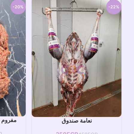
-20%
-22%
إض
مفروم ح
إضافة إلى السلة
نعامة صندوق
P