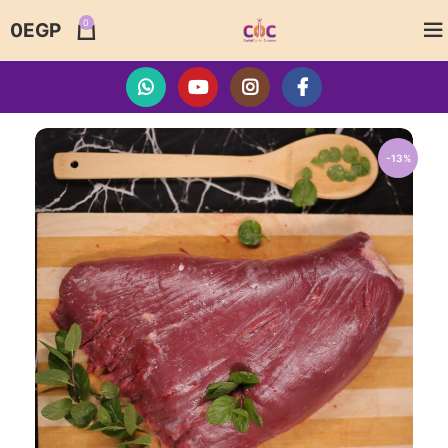
0
0
EGP
-13%