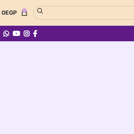
0
0
EGP