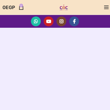
0
0
EGP