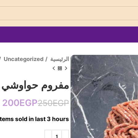
الرئيسية
Uncategorized
مفروم حواوشي م
200
EGP
EGP
250
EGP
EGP
EGP
EGP
Items sold in last 3 hours