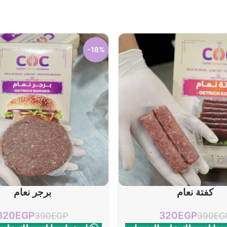
-18%
إضافة إلى السلة
كفتة نعام
برجر نعام
320
EGP
320
EGP
390
EGP
390
EG