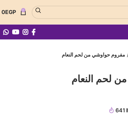
0
0
EGP
مفروم حواوشي من لحم النعام
ن لحم النعام
641